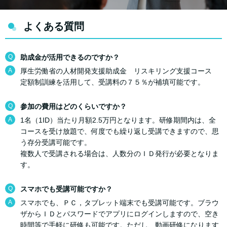
よくある質問
Q
助成金が活用できるのですか？
A
厚生労働省の人材開発支援助成金 リスキリング支援コース
定額制訓練を活用して、受講料の７５％が補填可能です。
Q
参加の費用はどのくらいですか？
A
1名（1ID）当たり月額2.5万円となります。研修期間内は、全
コースを受け放題で、何度でも繰り返し受講できますので、思
う存分受講可能です。
複数人で受講される場合は、人数分のＩＤ発行が必要となりま
す。
Q
スマホでも受講可能ですか？
A
スマホでも、ＰＣ，タブレット端末でも受講可能です。ブラウ
ザからＩＤとパスワードでアプリにログインしますので、空き
時間等で手軽に研修も可能です。ただし、動画研修になります