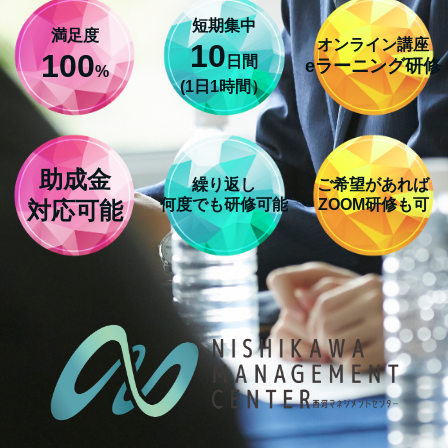
短期集中
満足度
オンライン講座
10
100
日間
eラーニング研修
%
(1日1時間）
助成金
繰り返し
ご希望があれば
何度でも研修可能
ZOOM研修も可
対応可能